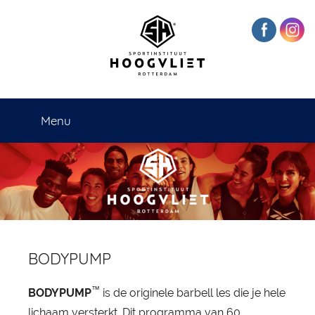
Naar
de
inhoud
springen
Sportinstituut
Menu
Hoogvliet
Rotterdam
BODYPUMP
™
BODYPUMP
is de originele barbell les die je hele
lichaam versterkt. Dit programma van 60