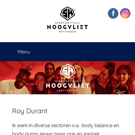
Naar
de
inhoud
springen
Sportinstituut
Menu
Hoogvliet
Rotterdam
Roy Durant
Ik werk in diverse sectoren o.a.: body balance en
body pump leraar maar ook als kapper,