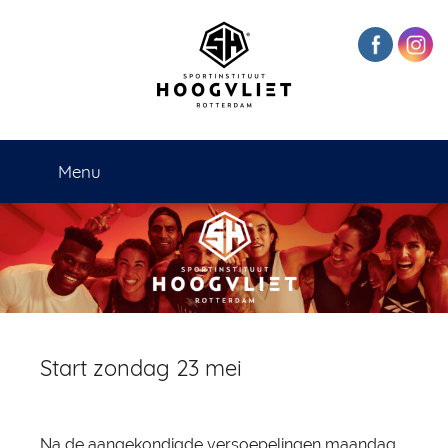
Naar
de
inhoud
springen
Sportinstituut
Menu
Hoogvliet
Rotterdam
Start zondag 23 mei
Na de aangekondigde versoepelingen maandag